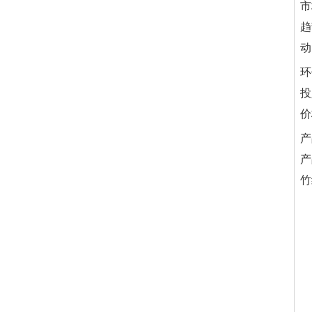
市
趋
动
环
投
价
产
产
竹