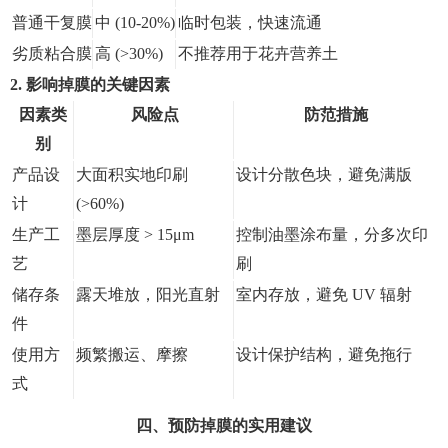
普通干复膜
中 (10-20%)
临时包装，快速流通
劣质粘合膜
高 (>30%)
不推荐用于花卉营养土
2. 影响掉膜的关键因素
因素类
风险点
防范措施
别
产品设
大面积实地印刷
设计分散色块，避免满版
计
(>60%)
生产工
墨层厚度 > 15μm
控制油墨涂布量，分多次印
艺
刷
储存条
露天堆放，阳光直射
室内存放，避免 UV 辐射
件
使用方
频繁搬运、摩擦
设计保护结构，避免拖行
式
四、预防掉膜的实用建议