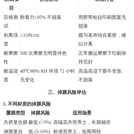
目
百格测
附着力≥95% 不脱落
用胶带粘拉印刷图案无
试
脱落
剥离强
≥3.0N/cm
膜与基布结合紧密，难
度
以分离
耐摩擦
500 次摩擦无明显掉色
正常搬运摩擦下印刷保
性
持完好
耐温湿
40℃/80% RH 环境 72 小时
高温高湿下膜不变形、
度
无变化
不脱落
三、掉膜风险评估
1. 不同材质的掉膜风险
覆膜类型
掉膜风险
适用场景
共挤复合膜
极低 (<5%)
高端花卉营养土，长期储存
淋膜复合
低 (5-10%)
标准营养土，短期周转