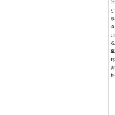
时
防
厚
直
印
况
至
环
害
格