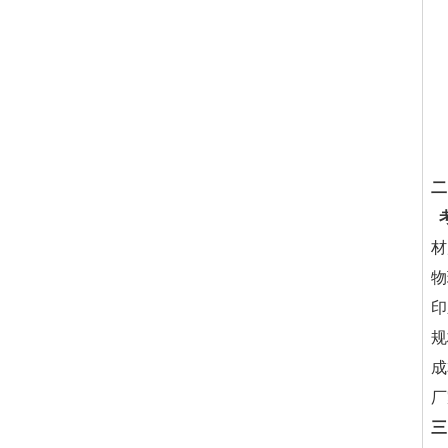
二
材
物
印
规
成
厂
三