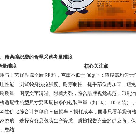
、粉条编织袋的合理采购考量维度
考量维度
核心关注点
质与工艺
优先选全新 PP 料，克重不低于 80g/㎡；覆膜需均匀
理性能
测试袋身抗拉强度、耐穿刺性，提手部位需加固，避免
刷质量
图案文字清晰、附着力强，符合品牌视觉规范，印刷油
格适配性
袋型尺寸要匹配粉条的包装重量（如 5kg、10kg 装）
本性价比
综合计算单价 + 破损率 + 损耗成本，而非只看单袋价
家资质
选择有食品包装生产资质、质检报告齐全的供应商，保
、总结