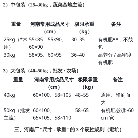
2）中包装（25–30kg，蔬菜基地主流）
重量
河南常用成品尺寸
极限承重
备注
（cm）
（kg）
25kg（*常
55×85、55×90、
30–35
有机肥**，不鼓
用）
60×90
包
30kg
58×95、60×95
36–40
高养分 / 高密度
有机肥
3）大包装（40–50kg，批发 / 农场）
重量
河南常用成品尺寸
极限承重
备注
（cm）
（kg）
40kg
60×100、58×105
48–55
通用、印刷面
大
50kg（批发
60×100、
58–65
有机肥必须≥60
主流）
65×105、58×110
cm 宽
三、河南厂 “尺寸 - 承重” 的 3 个硬性规则（避坑）