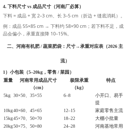
4. 下料尺寸 vs 成品尺寸（河南厂必算）
下料 = 成品 + 宽 2–3 cm、长 3–5 cm（折边 + 缝底消耗）。
例：成品 55×85 cm → 下料约 58×90 cm；若下料不足，成
品会偏小，承重直接降 10–15%。
二、河南有机肥 / 蔬菜肥袋：尺寸→承重对应表（2026 主
流）
1）小包装（5–20kg，零售 / 菜园）
重量
河南常用成品尺寸
极限承重
特点
（cm）
（kg）
5kg
30×50、35×55
6–8
小开口、易手
提
10kg
40×60、45×65
12–15
家庭零售主流
15kg
45×70、50×70
18–22
大棚小批量
20kg
50×75、50×80
24–28
河南基地常用