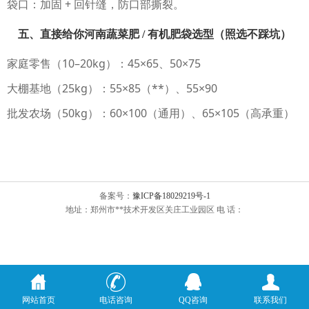
袋口：加固 + 回针缝，防口部撕裂。
五、直接给你河南蔬菜肥 / 有机肥袋选型（照选不踩坑）
家庭零售（10–20kg）：45×65、50×75
大棚基地（25kg）：55×85（**）、55×90
批发农场（50kg）：60×100（通用）、65×105（高承重）
备案号：
豫ICP备18029219号-1
地址：郑州市**技术开发区关庄工业园区 电 话：
网站首页
电话咨询
QQ咨询
联系我们