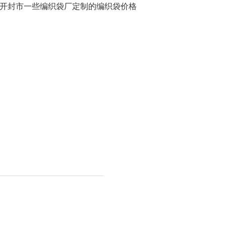
，如开封市一些编织袋厂定制的编织袋价格