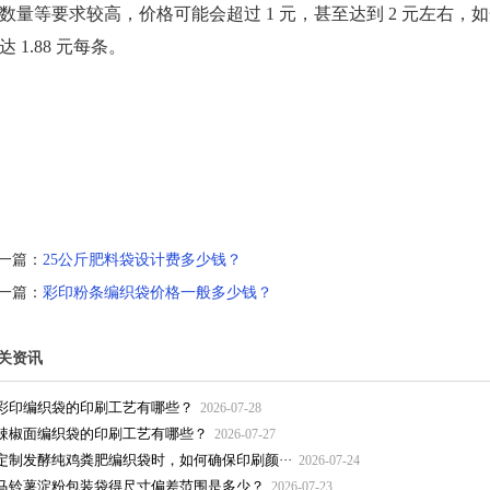
数量等要求较高，价格可能会超过 1 元，甚至达到 2 元左右
达 1.88 元每条。
一篇：
25公斤肥料袋设计费多少钱？
一篇：
彩印粉条编织袋价格一般多少钱？
关资讯
彩印编织袋的印刷工艺有哪些？
2026-07-28
辣椒面编织袋的印刷工艺有哪些？
2026-07-27
定制发酵纯鸡粪肥编织袋时，如何确保印刷颜···
2026-07-24
马铃薯淀粉包装袋得尺寸偏差范围是多少？
2026-07-23