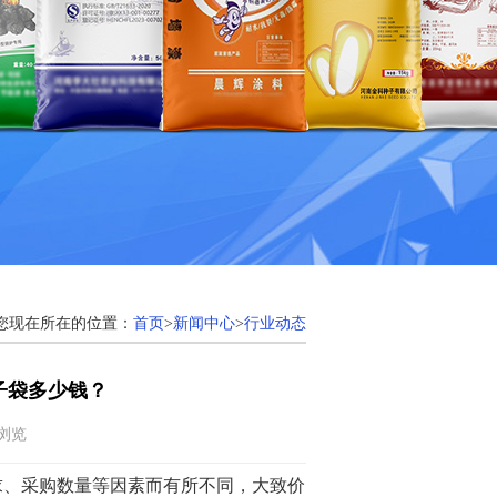
您现在所在的位置：
首页
>
新闻中心
>
行业动态
子袋多少钱？
次浏览
要求、采购数量等因素而有所不同，大致价