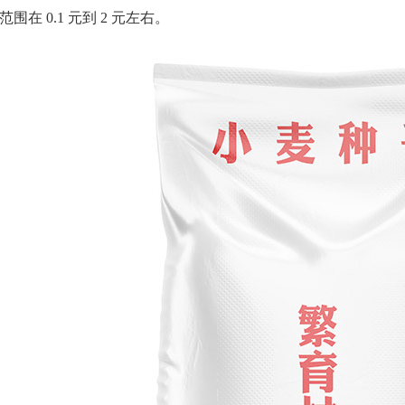
范围在 0.1 元到 2 元左右。