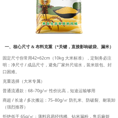
一、核心尺寸 & 布料克重（*关键，直接影响破袋、漏米）
固定尺寸你常用42×62cm（10kg 大米标准），定制务必注
明：净尺寸 / 成品尺寸，避免厂家外尺缩水，装米鼓包、封
口困难。
克重选择（大米专属）
普通流通款：68–70g/㎡ 性价比高，短途运输够用
商超 / 长途 / 多次搬运：75–80g/㎡ 防扎米、防破裂、耐装卸
（强烈推荐）
拒绝低于 65g/㎡：薄料容易经纬稀、钻米漏粉，售后麻烦